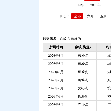
2014年
2013年
|
生猪屠宰环节病害猪损
|
政策性家禽、生猪养殖
月份：
全部
六月
五月
|
生猪规模化养殖场无害
|
农作物良种补贴资金分
|
义务教育阶段家庭经济
数据来源：蕉岭县民政局
|
省级生态公益林效益补
所属时间
乡镇(街道)
行
|
残疾人自主创业就业
|
2026年6月
蕉城镇
樟
|
重度残疾人护理津贴（
2026年6月
|
重度残疾人、精神和智
蕉城镇
城
|
大中型水库移民后期扶
2026年6月
蕉城镇
湖
|
城乡居民医保大病保险（
2026年6月
蕉城镇
东
|
创业带动就业补贴
|
2026年6月
文福镇
坑
|
中等职业学校国家助学
2026年6月
长潭镇
神
|
城乡居民医保大病保险
2026年6月
广福镇
广