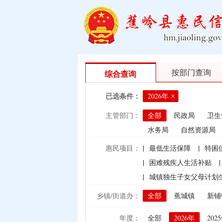
按部门查询
综合查询
已选条件：
2026年
主管部门：
全部
民政局
卫生
水务局
自然资源局
惠民项目：
|
最低生活保障
|
特困
|
困难残疾人生活补贴
|
|
城镇独生子女父母计划
|
村卫生站医生补贴资金
乡镇/街道办：
全部
蕉城镇
新铺
|
计划生育手术并发症人
年度：
全部
2026年
202
|
建档立卡贫困户（已结