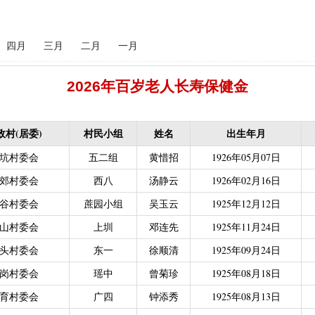
失补贴
|
农村危房改造（扶贫局）（已移至住建局）
|
禁渔渔民生产
保险保费补贴
|
“两不具备”贫困村庄搬迁（已结束）
|
耕地地力保护
四月
三月
二月
一月
化处理补助
|
政策性能繁母猪保险费补贴
|
屠宰环节病害猪无害化处
配情况表（已结束）
|
中等职业学校国家助学金（教育局）（已结束）
2026年百岁老人长寿保健金
困难学生生活费补助
|
普通高中国家助学金
|
建档立卡学生生活费（
偿专项资金
|
生态公益林激励性补助（已结束）
|
生态公益林基础性
政村(居委)
村民小组
姓名
出生年月
低保残疾人生活津贴（残联）（已结束，移至民政局）
坑村委会
五二组
黄惜招
1926年05月07日
残联）（已结束，移至民政局）
|
南粤扶残助学工程（高等教育阶段残
力残疾人缴纳城乡居民基本养老保险费
郊村委会
西八
汤静云
|
重度残疾人医疗保险
1926年02月16日
|
农村
持资金（已结束）
|
基本农田保护经济补偿
|
广东省贫困归侨扶贫救
谷村委会
蔗园小组
吴玉云
1925年12月12日
2021年1月移交至医疗保障局）
|
技能晋升培训补贴
|
灵活就业人员
山村委会
上圳
邓连先
1925年11月24日
城乡居民医保零星报销（2021年1月移交至医疗保障局）
头村委会
东一
徐顺清
1925年09月24日
金（人社局）（已结束）
|
一次性创业资助
|
大中型水库移民后期扶
岗村委会
瑶中
曾菊珍
1925年08月18日
|
城乡居民医保零星报销
|
困难群众医疗救助
育村委会
广四
钟添秀
1925年08月13日