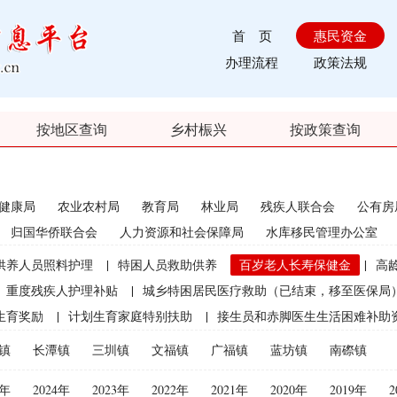
首 页
惠民资金
办理流程
政策法规
按地区查询
乡村桭兴
按政策查询
健康局
农业农村局
教育局
林业局
残疾人联合会
公有房
归国华侨联合会
人力资源和社会保障局
水库移民管理办公室
供养人员照料护理
|
特困人员救助供养
百岁老人长寿保健金
|
高
重度残疾人护理补贴
|
城乡特困居民医疗救助（已结束，移至医保局
生育奖励
|
计划生育家庭特别扶助
|
接生员和赤脚医生生活困难补助
|
农村计划生育节育奖励（农村纯生二女结扎户奖励）
|
农村部分计
镇
长潭镇
三圳镇
文福镇
广福镇
蓝坊镇
南磜镇
员特别扶助
|
优质后备母牛饲养补贴（2021年开始取消）
|
农机购置
5年
2024年
2023年
2022年
2021年
2020年
2019年
2
束）
|
种粮直接补贴（已结束）
|
渔业捕捞和养殖业油价补贴（已结