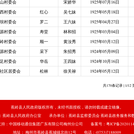
山村委会
宋娇华
1925年07月16日
西村委会
红心
吴七妹
1925年05月18日
坝村委会
罗二
王六妹
1925年04月27日
源村委会
寿堂
林和招
1925年03月04日
岭村委会
顺一
黄汝秀
1925年03月12日
源村委会
采下
朱招秀
1924年05月09日
足村委会
华岳
王四妹
1924年10月16日
社区居委会
松林
徐关禄
1924年05月12日
共170条记录 | 1/12
蕉岭县人民政府版权所有，未经书面授权，请勿转载或建立镜像。
：蕉岭县人民政府办公室 承办单位：蕉岭县监察委员会 蕉岭县政务服务和
支持：中国移动通信集团广东有限公司梅州分公司 备案号：
粤ICP备202011
地址： 梅州市蕉岭县蕉城镇北街12号 电话：(0753)7188009