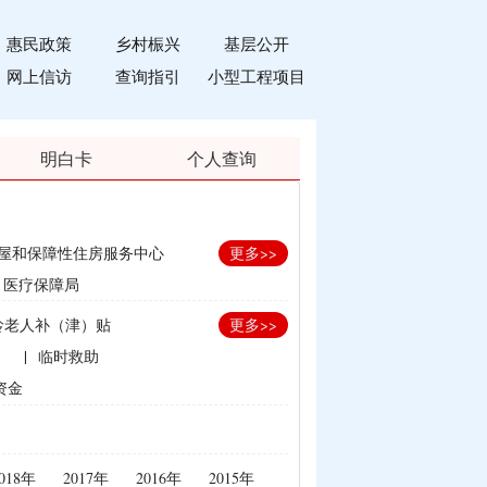
惠民政策
乡村桭兴
基层公开
网上信访
查询指引
小型工程项目
明白卡
个人查询
屋和保障性住房服务中心
更多>>
医疗保障局
龄老人补（津）贴
更多>>
）
|
临时救助
资金
划生育家庭奖励
补贴
018年
2017年
2016年
2015年
束）