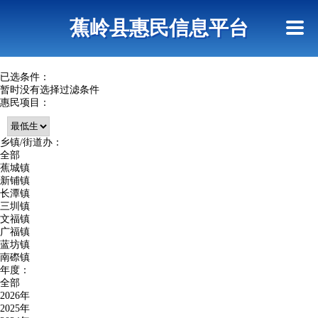
首页
惠民政策
政策法规
网上信访
蕉岭县惠民信息平台
查询指引
已选条件：
暂时没有选择过滤条件
惠民项目：
乡镇/街道办：
全部
蕉城镇
新铺镇
长潭镇
三圳镇
文福镇
广福镇
蓝坊镇
南磜镇
年度：
全部
2026年
2025年