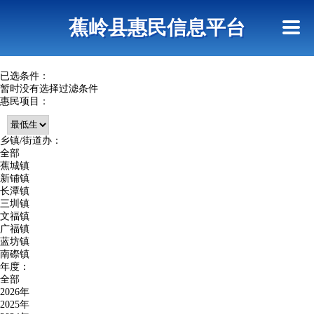
首页
惠民政策
政策法规
网上信访
蕉岭县惠民信息平台
查询指引
已选条件：
暂时没有选择过滤条件
惠民项目：
乡镇/街道办：
全部
蕉城镇
新铺镇
长潭镇
三圳镇
文福镇
广福镇
蓝坊镇
南磜镇
年度：
全部
2026年
2025年