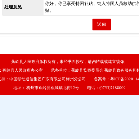
你好，你已享受特困补贴，纳入特困人员救助供
处理意见
贴。
蕉岭县人民政府版权所有，未经书面授权，请勿转载或建立镜像。
：蕉岭县人民政府办公室 承办单位：蕉岭县监察委员会 蕉岭县政务服务和
支持：中国移动通信集团广东有限公司梅州分公司 备案号：
粤ICP备202011
地址： 梅州市蕉岭县蕉城镇北街12号 电话：(0753)7188009