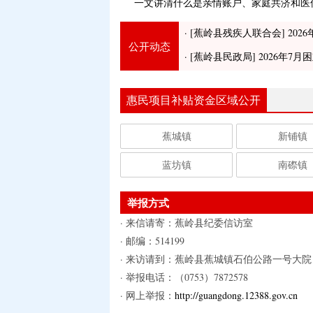
一文讲清什么是亲情账户、家庭共济和医
·
[蕉岭县残疾人联合会]
2026
公开动态
·
[蕉岭县民政局]
2026年7
·
[蕉岭县民政局]
2026年7
惠民项目补贴资金区域公开
·
[蕉岭县医疗保障局]
2026年四
·
[蕉岭县医疗保障局]
2026年
蕉城镇
新铺镇
·
[蕉岭县医疗保障局]
2026年1
蓝坊镇
南磜镇
·
[蕉岭县残疾人联合会]
2026
·
[蕉岭县民政局]
2026年7
举报方式
·
[蕉岭县民政局]
2026年7
· 来信请寄：蕉岭县纪委信访室
· 邮编：514199
·
[蕉岭县医疗保障局]
2026年四
· 来访请到：蕉岭县蕉城镇石伯公路一号大院
·
[蕉岭县医疗保障局]
2026年
· 举报电话：（0753）7872578
·
[蕉岭县医疗保障局]
2026年1
· 网上举报：
http://guangdong.12388.gov.cn
2026-06-25
纯二妇补贴