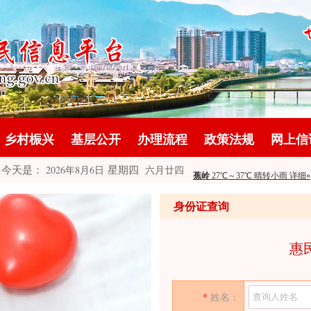
乡村桭兴
基层公开
办理流程
政策法规
网上信
今天是：
星期四
2026年8月6日
六月廿四
身份证查询
惠
*
姓名：