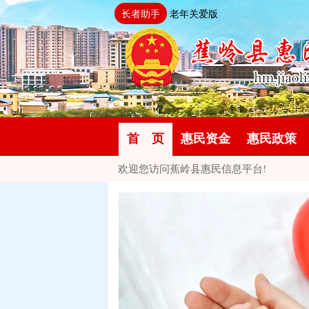
长者助手
老年关爱版
首 页
惠民资金
惠民政策
欢迎您访问蕉岭县惠民信息平台!