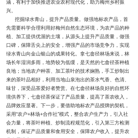
涵，有利于加快推进农业农村现代化，助力梅州乡村振
兴。
挖掘绿水青山，提升产品质量。做强地标农产品，首
先需要科学合理利用好梅州自然生态环境，为农产品的种
植、加工提供优渥的土壤，从源头上提升产品质量，做强
口碑，保障舌尖上的安全，增强产品的市场竞争力，实现
绿水青山向金山银山的成果转化。拿七畲径林场来说，林
场长年湿润多雨，地势较为低缓，是天然的七畲径茶种植
良地；当地农户种茶、加工茶叶的技术娴熟，手工炒制出
来的茶叶品相好，利用当地山泉泡出的茶水气香、色清、
味甘，深受品茶爱好者赞赏。在七畲径林场良好的自然环
境供养下，七畲径茶保证了产品质量，提高了茶农收入，
品牌效应显著。下一步，要借助地标农产品授牌的契机，
采用“农户+林场+合作社”模式，整合农户生产力，引入社
会力量，将茶叶种植、炒制流程规范化，引入第三方检测
机制，保证产品质量和食用安全，保障农户收入，提升农