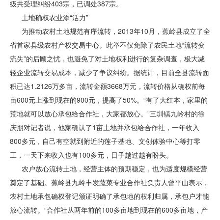
级共受理纠纷403宗，已调处387宗。
土地确权农业添“活力”
为推动农村土地规范有序流转，2013年10月，蕉岭县成立了全
省首家县级农村产权交易中心。此举不仅免除了农民土地“流转变
流失”的后顾之忧，也避免了对土地权利进行的复杂调查，极大减
轻企业流转交易成本，减少了争议纠纷。据统计，目前全县流转面
积已达1.2126万多亩，流转金额3668万元，流转价格从确权前每
亩600元上涨到现在的900元，提高了50%。“有了大红本，家里的
荒地就可以放心承包给合作社，大家都放心。”三圳镇九岭村的徐
庆朋对记者说，他家确认了1亩土地并承包给合作社，一年收入
800多元，自己有空就到附近的莲子基地、文创体验中心等打零
工，一天下来收入也有100多元，日子越过越有盼头。
农户放心流转土地，经营主体的预期稳定，也为适度规模经营
奠定了基础。蕉岭县九岭丰发蔬菜专业合作社负责人曾平山表示，
农村土地承包确权登记颁证明确了承包地的权利归属，承包户才能
放心流转。“合作社从两年前的100多亩地到现在的600多亩地，产