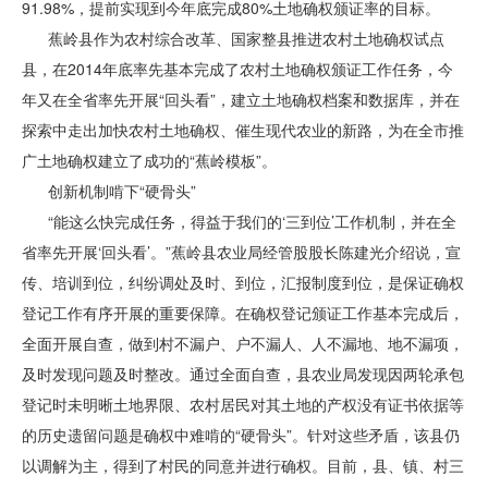
91.98%，提前实现到今年底完成80%土地确权颁证率的目标。
蕉岭县作为农村综合改革、国家整县推进农村土地确权试点
县，在2014年底率先基本完成了农村土地确权颁证工作任务，今
年又在全省率先开展“回头看”，建立土地确权档案和数据库，并在
探索中走出加快农村土地确权、催生现代农业的新路，为在全市推
广土地确权建立了成功的“蕉岭模板”。
创新机制啃下“硬骨头”
“能这么快完成任务，得益于我们的‘三到位’工作机制，并在全
省率先开展‘回头看’。”蕉岭县农业局经管股股长陈建光介绍说，宣
传、培训到位，纠纷调处及时、到位，汇报制度到位，是保证确权
登记工作有序开展的重要保障。在确权登记颁证工作基本完成后，
全面开展自查，做到村不漏户、户不漏人、人不漏地、地不漏项，
及时发现问题及时整改。通过全面自查，县农业局发现因两轮承包
登记时未明晰土地界限、农村居民对其土地的产权没有证书依据等
的历史遗留问题是确权中难啃的“硬骨头”。针对这些矛盾，该县仍
以调解为主，得到了村民的同意并进行确权。目前，县、镇、村三