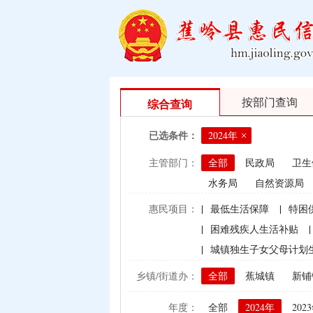
按部门查询
综合查询
已选条件：
2024年
主管部门：
全部
民政局
卫生
水务局
自然资源局
惠民项目：
|
最低生活保障
|
特困
|
困难残疾人生活补贴
|
|
城镇独生子女父母计划
|
村卫生站医生补贴资金
乡镇/街道办：
全部
蕉城镇
新铺
|
计划生育手术并发症人
年度：
全部
2024年
202
|
建档立卡贫困户（已结