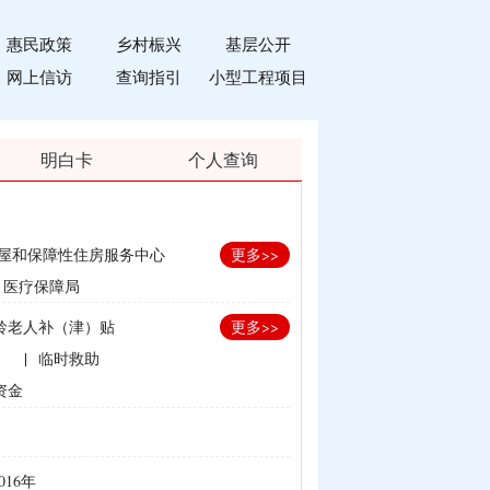
惠民政策
乡村桭兴
基层公开
网上信访
查询指引
小型工程项目
明白卡
个人查询
屋和保障性住房服务中心
更多>>
医疗保障局
龄老人补（津）贴
更多>>
）
|
临时救助
资金
划生育家庭奖励
补贴
016年
束）