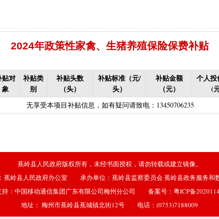
失补贴
|
农村危房改造（扶贫局）（已移至住建局）
|
禁渔渔民生产
保险保费补贴
|
“两不具备”贫困村庄搬迁（已结束）
|
耕地地力保护
化处理补助
|
政策性能繁母猪保险费补贴
|
屠宰环节病害猪无害化处
2024年政策性家禽、生猪养殖保险保费补贴
配情况表（已结束）
|
中等职业学校国家助学金（教育局）（已结束）
困难学生生活费补助
|
普通高中国家助学金
|
建档立卡学生生活费（
补贴对
补贴类
补贴头数
补贴标准（元/
补贴金额
个人投
偿专项资金
|
生态公益林激励性补助（已结束）
|
生态公益林基础性
象
别
（头）
头）
（元）
(元
低保残疾人生活津贴（残联）（已结束，移至民政局）
无享受本项目补贴信息，如有疑问请致电：13450706235
残联）（已结束，移至民政局）
|
南粤扶残助学工程（高等教育阶段残
力残疾人缴纳城乡居民基本养老保险费
|
重度残疾人医疗保险
|
农村
持资金（已结束）
|
基本农田保护经济补偿
|
广东省贫困归侨扶贫救
2021年1月移交至医疗保障局）
|
技能晋升培训补贴
|
灵活就业人员
蕉岭县人民政府版权所有，未经书面授权，请勿转载或建立镜像。
城乡居民医保零星报销（2021年1月移交至医疗保障局）
：蕉岭县人民政府办公室 承办单位：蕉岭县监察委员会 蕉岭县政务服务和
金（人社局）（已结束）
|
一次性创业资助
|
大中型水库移民后期扶
支持：中国移动通信集团广东有限公司梅州分公司 备案号：
粤ICP备202011
|
城乡居民医保零星报销
|
困难群众医疗救助
地址： 梅州市蕉岭县蕉城镇北街12号 电话：(0753)7188009