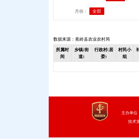
|
生猪屠宰环节病害猪损
月份：
全部
政策性家禽、生猪养殖
|
生猪规模化养殖场无害
|
农作物良种补贴资金分
数据来源：蕉岭县农业农村局
|
义务教育阶段家庭经济
所属时
乡镇(街
行政村(居
村民小
|
省级生态公益林效益补
间
道)
委)
组
|
残疾人自主创业就业
|
|
重度残疾人护理津贴（
|
重度残疾人、精神和智
|
大中型水库移民后期扶
|
城乡居民医保大病保险（
|
创业带动就业补贴
|
主办单位
|
中等职业学校国家助学
技术
|
城乡居民医保大病保险