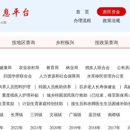
首 页
惠民资金
办理流程
政策法规
按地区查询
乡村桭兴
按政策查询
健康局
农业农村局
教育局
林业局
残疾人联合会
公有房
归国华侨联合会
人力资源和社会保障局
水库移民管理办公室
供养人员照料护理
|
特困人员救助供养
|
百岁老人长寿保健金
|
高
重度残疾人护理补贴
|
城乡特困居民医疗救助（已结束，移至医保局
生育奖励
|
计划生育家庭特别扶助
|
接生员和赤脚医生生活困难补助
|
农村计划生育节育奖励（农村纯生二女结扎户奖励）
|
农村部分计
镇
长潭镇
三圳镇
文福镇
广福镇
蓝坊镇
南磜镇
员特别扶助
|
优质后备母牛饲养补贴（2021年开始取消）
|
农机购置
3年
2022年
2021年
2020年
2019年
2018年
2017年
2
束）
|
种粮直接补贴（已结束）
|
渔业捕捞和养殖业油价补贴（已结