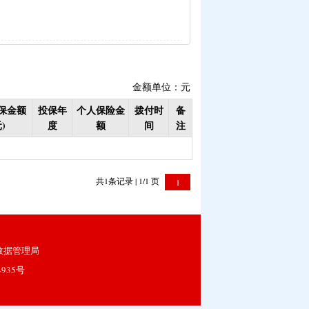
生活补助（已结束）
补贴
|
畜牧品种改良经费
理补助
|
学前教育资助
金额单位：元
已结束）
保金额
投保年
个人保险金
拨付时
备
补偿（已结束）
)
度
额
间
注
疾学生补贴）
危房改造
共1条记录 | 1/1 页
1
助专项补助
社会保险补贴
数据管理局
持资金（移民办）
4935号