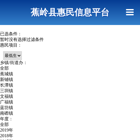
首页
惠民政策
政策法规
网上信访
蕉岭县惠民信息平台
查询指引
已选条件：
暂时没有选择过滤条件
惠民项目：
乡镇/街道办：
全部
蕉城镇
新铺镇
长潭镇
三圳镇
文福镇
广福镇
蓝坊镇
南磜镇
年度：
全部
2019年
2018年