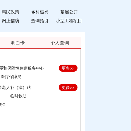
惠民政策
乡村桭兴
基层公开
网上信访
查询指引
小型工程项目
明白卡
个人查询
屋和保障性住房服务中心
更多>>
医疗保障局
龄老人补（津）贴
更多>>
）
|
临时救助
资金
划生育家庭奖励
补贴
束）