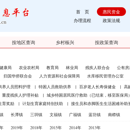
首 页
惠民资金
办理流程
政策法规
按地区查询
乡村桭兴
按政策查询
健康局
农业农村局
教育局
林业局
残疾人联合会
公有房
归国华侨联合会
人力资源和社会保障局
水库移民管理办公室
供养人员照料护理
|
特困人员救助供养
|
百岁老人长寿保健金
|
高
重度残疾人护理补贴
|
城乡特困居民医疗救助（已结束，移至医保局
生育奖励
|
计划生育家庭特别扶助
|
接生员和赤脚医生生活困难补助
|
农村计划生育节育奖励（农村纯生二女结扎户奖励）
|
农村部分计
镇
长潭镇
三圳镇
文福镇
广福镇
蓝坊镇
南磜镇
员特别扶助
|
优质后备母牛饲养补贴（2021年开始取消）
|
农机购置
0年
2019年
2018年
2015年
2014年
2013年
束）
|
种粮直接补贴（已结束）
|
渔业捕捞和养殖业油价补贴（已结