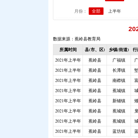
|
生猪屠宰环节病害猪损
月份：
全部
上半年
|
政策性家禽、生猪养殖
|
生猪规模化养殖场无害
2
|
农作物良种补贴资金分
数据来源：蕉岭县教育局
|
义务教育阶段家庭经济
所属时间
县(市、区)
乡镇(街道)
行
|
省级生态公益林效益补
2021年上半年
蕉岭县
广福镇
|
残疾人自主创业就业
|
2021年上半年
蕉岭县
|
重度残疾人护理津贴（
长潭镇
|
重度残疾人、精神和智
2021年上半年
蕉岭县
南磜镇
|
大中型水库移民后期扶
2021年上半年
蕉岭县
蕉城镇
|
城乡居民医保大病保险（
2021年上半年
蕉岭县
新铺镇
|
创业带动就业补贴
|
2021年上半年
蕉岭县
蕉城镇
|
中等职业学校国家助学
2021年上半年
蕉岭县
蕉城镇
|
城乡居民医保大病保险
2021年上半年
蕉岭县
蓝坊镇