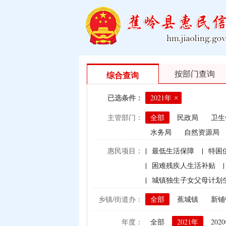
按部门查询
综合查询
已选条件：
2021年
主管部门：
全部
民政局
卫生
水务局
自然资源局
惠民项目：
|
最低生活保障
|
特困
|
困难残疾人生活补贴
|
|
城镇独生子女父母计划
|
村卫生站医生补贴资金
乡镇/街道办：
全部
蕉城镇
新铺
|
计划生育手术并发症人
年度：
全部
2021年
202
|
建档立卡贫困户（已结