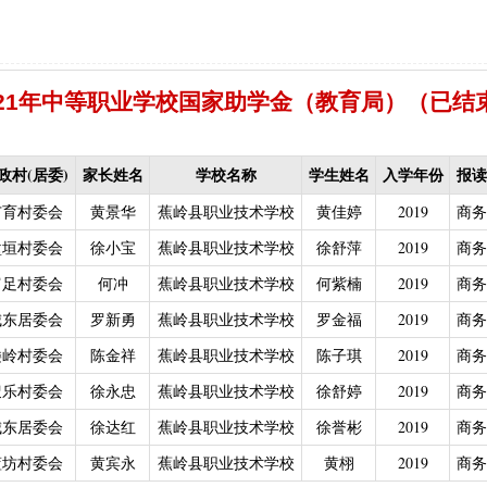
失补贴
|
农村危房改造（扶贫局）（已移至住建局）
|
禁渔渔民生产
保险保费补贴
|
“两不具备”贫困村庄搬迁（已结束）
|
耕地地力保护
化处理补助
|
政策性能繁母猪保险费补贴
|
屠宰环节病害猪无害化处
021年中等职业学校国家助学金（教育局）（已结
配情况表（已结束）
中等职业学校国家助学金（教育局）（已结束）
困难学生生活费补助
|
普通高中国家助学金
|
建档立卡学生生活费（
政村(居委)
家长姓名
学校名称
学生姓名
入学年份
报读
偿专项资金
|
生态公益林激励性补助（已结束）
|
生态公益林基础性
广育村委会
黄景华
蕉岭县职业技术学校
黄佳婷
2019
商务
低保残疾人生活津贴（残联）（已结束，移至民政局）
残联）（已结束，移至民政局）
堑垣村委会
徐小宝
蕉岭县职业技术学校
|
南粤扶残助学工程（高等教育阶段残
徐舒萍
2019
商务
力残疾人缴纳城乡居民基本养老保险费
|
重度残疾人医疗保险
|
农村
富足村委会
何冲
蕉岭县职业技术学校
何紫楠
2019
商务
持资金（已结束）
|
基本农田保护经济补偿
|
广东省贫困归侨扶贫救
城东居委会
罗新勇
蕉岭县职业技术学校
罗金福
2019
商务
2021年1月移交至医疗保障局）
|
技能晋升培训补贴
|
灵活就业人员
矮岭村委会
陈金祥
蕉岭县职业技术学校
陈子琪
2019
商务
城乡居民医保零星报销（2021年1月移交至医疗保障局）
叟乐村委会
徐永忠
蕉岭县职业技术学校
徐舒婷
2019
商务
金（人社局）（已结束）
|
一次性创业资助
|
大中型水库移民后期扶
城东居委会
徐达红
蕉岭县职业技术学校
徐誉彬
2019
商务
|
城乡居民医保零星报销
|
困难群众医疗救助
蓝坊村委会
黄宾永
蕉岭县职业技术学校
黄栩
2019
商务