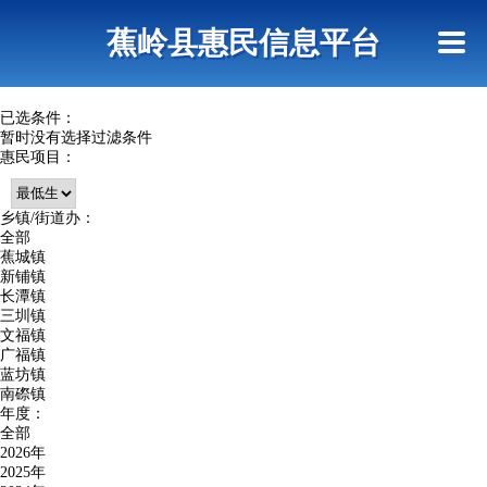
首页
惠民政策
政策法规
网上信访
蕉岭县惠民信息平台
查询指引
已选条件：
暂时没有选择过滤条件
惠民项目：
乡镇/街道办：
全部
蕉城镇
新铺镇
长潭镇
三圳镇
文福镇
广福镇
蓝坊镇
南磜镇
年度：
全部
2026年
2025年