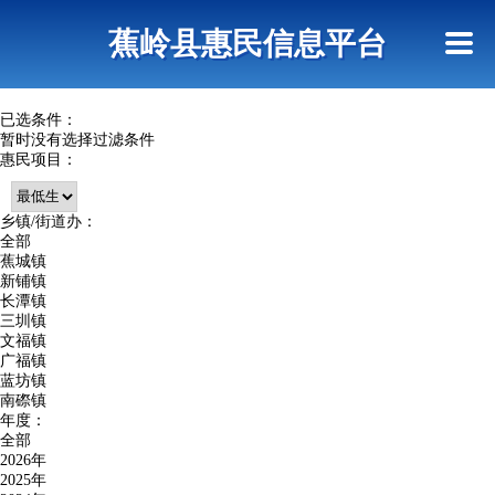
首页
惠民政策
政策法规
网上信访
蕉岭县惠民信息平台
查询指引
已选条件：
暂时没有选择过滤条件
惠民项目：
乡镇/街道办：
全部
蕉城镇
新铺镇
长潭镇
三圳镇
文福镇
广福镇
蓝坊镇
南磜镇
年度：
全部
2026年
2025年