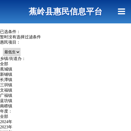
首页
惠民政策
政策法规
网上信访
蕉岭县惠民信息平台
查询指引
已选条件：
暂时没有选择过滤条件
惠民项目：
乡镇/街道办：
全部
蕉城镇
新铺镇
长潭镇
三圳镇
文福镇
广福镇
蓝坊镇
南磜镇
年度：
全部
2024年
2023年