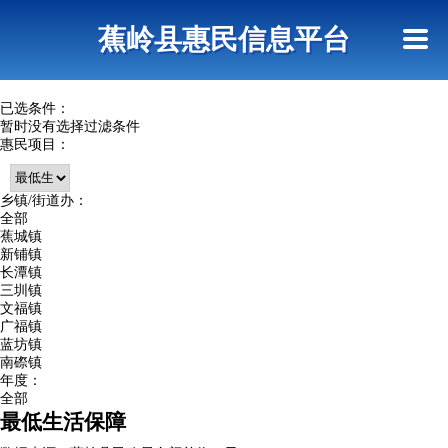
首页
惠民政策
政策法规
网上信访
蕉岭县惠民信息平台
查询指引
已选条件：
暂时没有选择过滤条件
惠民项目：
乡镇/街道办：
全部
蕉城镇
新铺镇
长潭镇
三圳镇
文福镇
广福镇
蓝坊镇
南磜镇
年度：
全部
最低生活保障