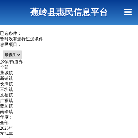
首页
惠民政策
政策法规
网上信访
蕉岭县惠民信息平台
查询指引
已选条件：
暂时没有选择过滤条件
惠民项目：
乡镇/街道办：
全部
蕉城镇
新铺镇
长潭镇
三圳镇
文福镇
广福镇
蓝坊镇
南磜镇
年度：
全部
2025年
2024年