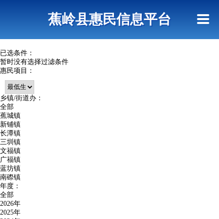
首页
惠民政策
政策法规
网上信访
蕉岭县惠民信息平台
查询指引
已选条件：
暂时没有选择过滤条件
惠民项目：
乡镇/街道办：
全部
蕉城镇
新铺镇
长潭镇
三圳镇
文福镇
广福镇
蓝坊镇
南磜镇
年度：
全部
2026年
2025年