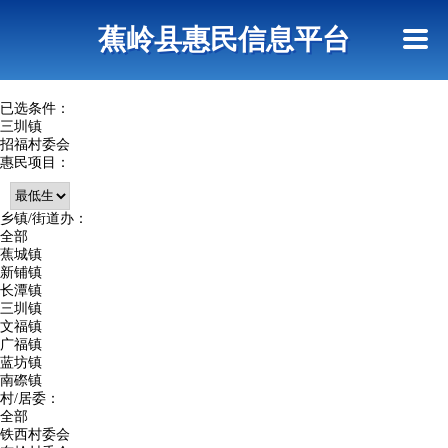
首页
惠民政策
政策法规
网上信访
蕉岭县惠民信息平台
查询指引
已选条件：
三圳镇
招福村委会
惠民项目：
乡镇/街道办：
全部
蕉城镇
新铺镇
长潭镇
三圳镇
文福镇
广福镇
蓝坊镇
南磜镇
村/居委：
全部
铁西村委会