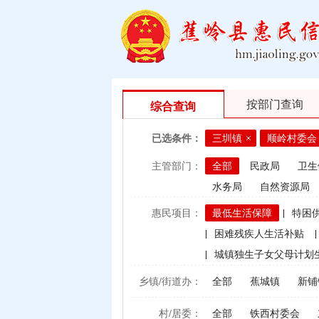
按部门查询
综合查询
已选条件：
三圳镇
顺岭村委会
主管部门：
全部
民政局
卫生
水务局
自然资源局
惠民项目：
最低生活保障
|
特困
|
困难残疾人生活补贴
|
|
城镇独生子女父母计划
|
村卫生站医生补贴资金
乡镇/街道办：
全部
蕉城镇
新铺
|
计划生育手术并发症人
村/居委：
全部
铁西村委会
|
建档立卡贫困户（已结