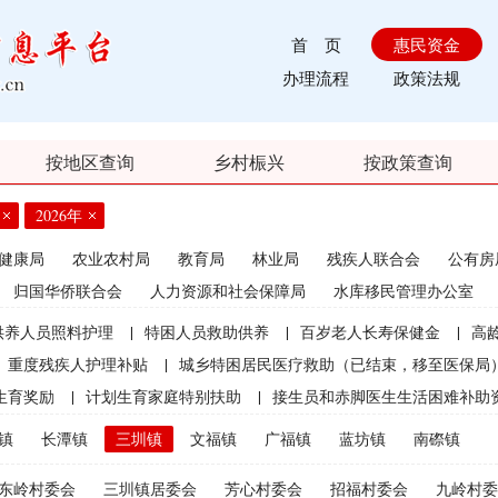
首 页
惠民资金
办理流程
政策法规
按地区查询
乡村桭兴
按政策查询
2026年
健康局
农业农村局
教育局
林业局
残疾人联合会
公有房
归国华侨联合会
人力资源和社会保障局
水库移民管理办公室
供养人员照料护理
|
特困人员救助供养
|
百岁老人长寿保健金
|
高
重度残疾人护理补贴
|
城乡特困居民医疗救助（已结束，移至医保局
生育奖励
|
计划生育家庭特别扶助
|
接生员和赤脚医生生活困难补助
|
农村计划生育节育奖励（农村纯生二女结扎户奖励）
|
农村部分计
镇
长潭镇
三圳镇
文福镇
广福镇
蓝坊镇
南磜镇
员特别扶助
|
优质后备母牛饲养补贴（2021年开始取消）
|
农机购置
东岭村委会
三圳镇居委会
芳心村委会
招福村委会
九岭村委
束）
|
种粮直接补贴（已结束）
|
渔业捕捞和养殖业油价补贴（已结