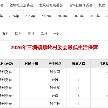
委会
莲塘社区居委会
北坑社区居委会
老场社区居委会
机团
失补贴
|
农村危房改造（扶贫局）（已移至住建局）
|
禁渔渔民生产
保险保费补贴
|
“两不具备”贫困村庄搬迁（已结束）
|
耕地地力保护
5年
2024年
2023年
2022年
2021年
2020年
2019年
2
化处理补助
|
政策性能繁母猪保险费补贴
|
屠宰环节病害猪无害化处
配情况表（已结束）
|
中等职业学校国家助学金（教育局）（已结束）
五月
四月
三月
二月
一月
困难学生生活费补助
|
普通高中国家助学金
|
建档立卡学生生活费（
偿专项资金
|
生态公益林激励性补助（已结束）
|
生态公益林基础性
2026年三圳镇顺岭村委会最低生活保障
低保残疾人生活津贴（残联）（已结束，移至民政局）
残联）（已结束，移至民政局）
|
南粤扶残助学工程（高等教育阶段残
力残疾人缴纳城乡居民基本养老保险费
|
重度残疾人医疗保险
|
农村
村(居委)
村民小组
户主姓名
家庭人口
月救
持资金（已结束）
|
基本农田保护经济补偿
|
广东省贫困归侨扶贫救
岭村委会
钟永国
3
2021年1月移交至医疗保障局）
|
技能晋升培训补贴
|
灵活就业人员
岭村委会
钟雅
1
城乡居民医保零星报销（2021年1月移交至医疗保障局）
岭村委会
钟维英
1
金（人社局）（已结束）
|
一次性创业资助
|
大中型水库移民后期扶
岭村委会
钟辉
6
|
城乡居民医保零星报销
|
困难群众医疗救助
岭村委会
钟广桂
1