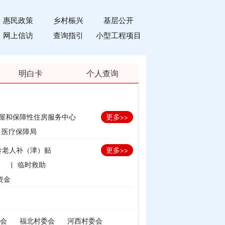
惠民政策
乡村桭兴
基层公开
网上信访
查询指引
小型工程项目
明白卡
个人查询
屋和保障性住房服务中心
更多>>
医疗保障局
龄老人补（津）贴
更多>>
）
|
临时救助
资金
划生育家庭奖励
补贴
会
福北村委会
河西村委会
束）