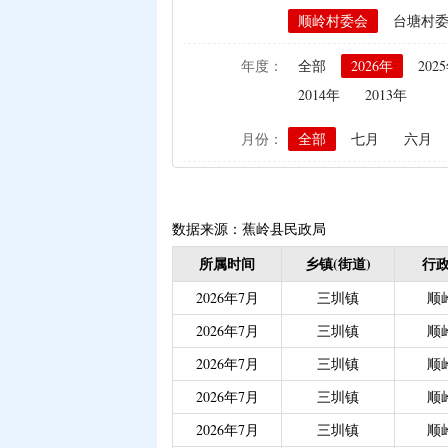
顺岭村委会
台塘村
|
生猪屠宰环节病害猪损
|
政策性家禽、生猪养殖
年度：
全部
2026年
202
|
生猪规模化养殖场无害
2014年
2013年
|
农作物良种补贴资金分
月份：
全部
七月
六月
|
义务教育阶段家庭经济
|
省级生态公益林效益补
|
残疾人自主创业就业
|
|
重度残疾人护理津贴（
数据来源：蕉岭县民政局
|
重度残疾人、精神和智
所属时间
乡镇(街道)
行政
|
大中型水库移民后期扶
2026年7月
三圳镇
顺
|
城乡居民医保大病保险（
2026年7月
三圳镇
顺
|
创业带动就业补贴
|
2026年7月
三圳镇
顺
|
中等职业学校国家助学
2026年7月
三圳镇
顺
|
城乡居民医保大病保险
2026年7月
三圳镇
顺