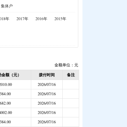
、集体户
生活补助（已结束）
补贴
|
畜牧品种改良经费
018年
2017年
2016年
2015年
理补助
|
学前教育资助
已结束）
补偿（已结束）
疾学生补贴）
金额单位：元
危房改造
助金额（元）
拨付时间
备注
助专项补助
2010.00
2026/07/16
社会保险补贴
384.00
2026/07/16
682.00
2026/07/16
持资金（移民办）
4002.00
2026/07/16
384.00
2026/07/16