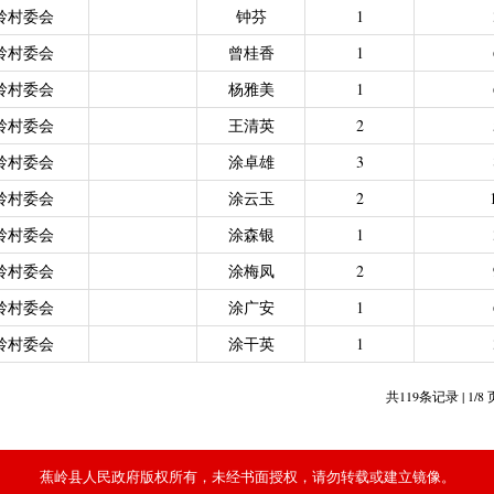
岭村委会
钟芬
1
岭村委会
曾桂香
1
岭村委会
杨雅美
1
岭村委会
王清英
2
岭村委会
涂卓雄
3
岭村委会
涂云玉
2
岭村委会
涂森银
1
岭村委会
涂梅凤
2
岭村委会
涂广安
1
岭村委会
涂干英
1
共119条记录 | 1/8
蕉岭县人民政府版权所有，未经书面授权，请勿转载或建立镜像。