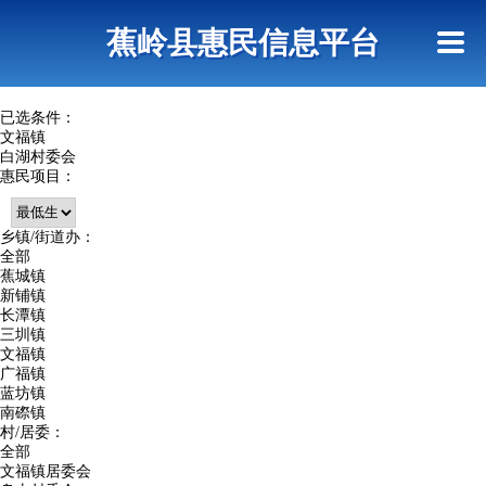
首页
惠民政策
政策法规
网上信访
蕉岭县惠民信息平台
查询指引
已选条件：
文福镇
白湖村委会
惠民项目：
乡镇/街道办：
全部
蕉城镇
新铺镇
长潭镇
三圳镇
文福镇
广福镇
蓝坊镇
南磜镇
村/居委：
全部
文福镇居委会