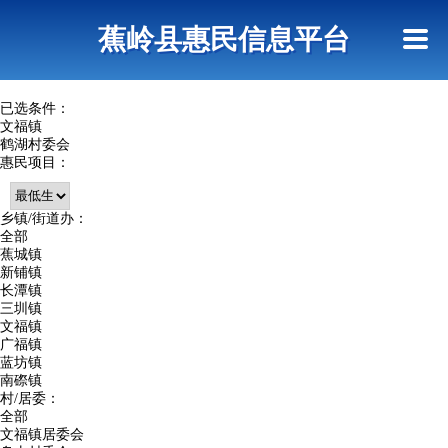
首页
惠民政策
政策法规
网上信访
蕉岭县惠民信息平台
查询指引
已选条件：
文福镇
鹤湖村委会
惠民项目：
乡镇/街道办：
全部
蕉城镇
新铺镇
长潭镇
三圳镇
文福镇
广福镇
蓝坊镇
南磜镇
村/居委：
全部
文福镇居委会