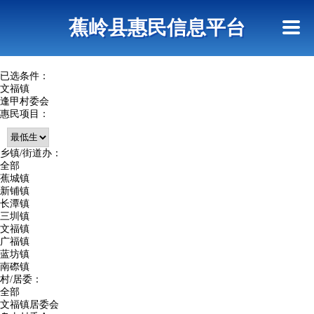
首页
惠民政策
政策法规
网上信访
蕉岭县惠民信息平台
查询指引
已选条件：
文福镇
逢甲村委会
惠民项目：
乡镇/街道办：
全部
蕉城镇
新铺镇
长潭镇
三圳镇
文福镇
广福镇
蓝坊镇
南磜镇
村/居委：
全部
文福镇居委会