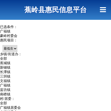
首页
惠民政策
政策法规
网上信访
蕉岭县惠民信息平台
查询指引
已选条件：
广福镇
豪岭村委会
惠民项目：
乡镇/街道办：
全部
蕉城镇
新铺镇
长潭镇
三圳镇
文福镇
广福镇
蓝坊镇
南磜镇
村/居委：
全部
广福镇居委会