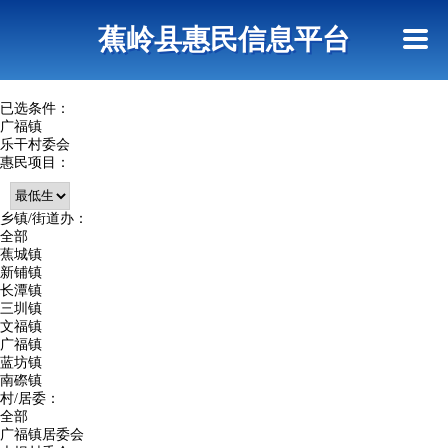
首页
惠民政策
政策法规
网上信访
蕉岭县惠民信息平台
查询指引
已选条件：
广福镇
乐干村委会
惠民项目：
乡镇/街道办：
全部
蕉城镇
新铺镇
长潭镇
三圳镇
文福镇
广福镇
蓝坊镇
南磜镇
村/居委：
全部
广福镇居委会