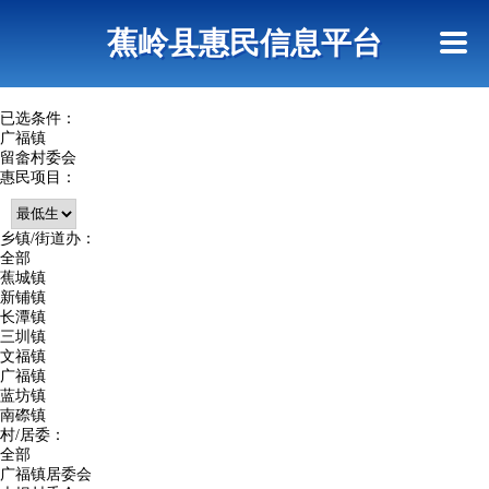
首页
惠民政策
政策法规
网上信访
蕉岭县惠民信息平台
查询指引
已选条件：
广福镇
留畲村委会
惠民项目：
乡镇/街道办：
全部
蕉城镇
新铺镇
长潭镇
三圳镇
文福镇
广福镇
蓝坊镇
南磜镇
村/居委：
全部
广福镇居委会