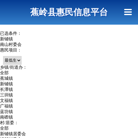
首页
惠民政策
政策法规
网上信访
蕉岭县惠民信息平台
查询指引
已选条件：
新铺镇
南山村委会
惠民项目：
乡镇/街道办：
全部
蕉城镇
新铺镇
长潭镇
三圳镇
文福镇
广福镇
蓝坊镇
南磜镇
村/居委：
全部
新铺镇居委会