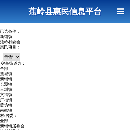
首页
惠民政策
政策法规
网上信访
蕉岭县惠民信息平台
查询指引
已选条件：
新铺镇
矮岭村委会
惠民项目：
乡镇/街道办：
全部
蕉城镇
新铺镇
长潭镇
三圳镇
文福镇
广福镇
蓝坊镇
南磜镇
村/居委：
全部
新铺镇居委会