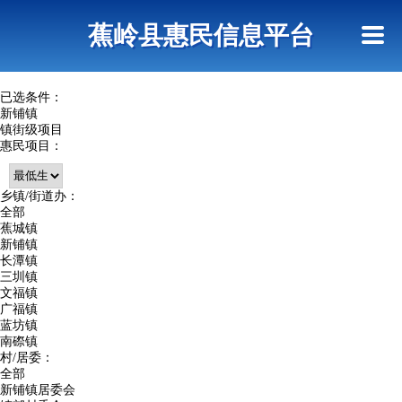
首页
惠民政策
政策法规
网上信访
蕉岭县惠民信息平台
查询指引
已选条件：
新铺镇
镇街级项目
惠民项目：
乡镇/街道办：
全部
蕉城镇
新铺镇
长潭镇
三圳镇
文福镇
广福镇
蓝坊镇
南磜镇
村/居委：
全部
新铺镇居委会