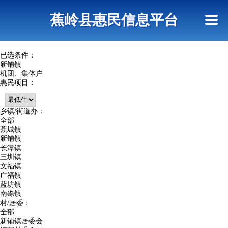
首页
惠民政策
政策法规
网上信访
蕉岭县惠民信息平台
查询指引
已选条件：
新铺镇
机团、集体户
惠民项目：
乡镇/街道办：
全部
蕉城镇
新铺镇
长潭镇
三圳镇
文福镇
广福镇
蓝坊镇
南磜镇
村/居委：
全部
新铺镇居委会