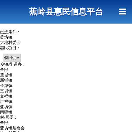
首页
惠民政策
政策法规
网上信访
蕉岭县惠民信息平台
查询指引
已选条件：
蓝坊镇
大地村委会
惠民项目：
乡镇/街道办：
全部
蕉城镇
新铺镇
长潭镇
三圳镇
文福镇
广福镇
蓝坊镇
南磜镇
村/居委：
全部
蓝坊镇居委会