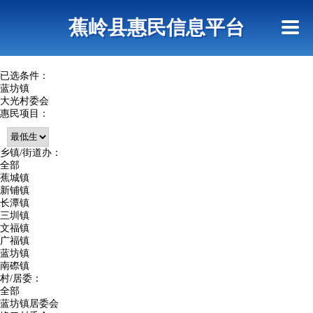
首页
惠民政策
政策法规
网上信访
蕉岭县惠民信息平台
查询指引
已选条件：
蓝坊镇
大光村委会
惠民项目：
乡镇/街道办：
全部
蕉城镇
新铺镇
长潭镇
三圳镇
文福镇
广福镇
蓝坊镇
南磜镇
村/居委：
全部
蓝坊镇居委会