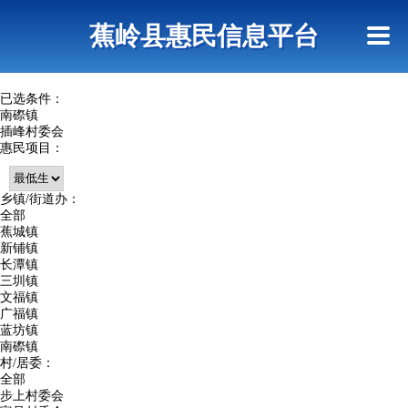
首页
惠民政策
政策法规
网上信访
蕉岭县惠民信息平台
查询指引
已选条件：
南磜镇
插峰村委会
惠民项目：
乡镇/街道办：
全部
蕉城镇
新铺镇
长潭镇
三圳镇
文福镇
广福镇
蓝坊镇
南磜镇
村/居委：
全部
步上村委会