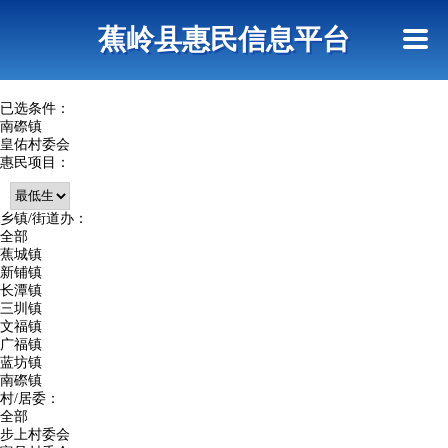
首页
惠民政策
政策法规
网上信访
蕉岭县惠民信息平台
查询指引
已选条件：
南磜镇
皇佑村委会
惠民项目：
乡镇/街道办：
全部
蕉城镇
新铺镇
长潭镇
三圳镇
文福镇
广福镇
蓝坊镇
南磜镇
村/居委：
全部
步上村委会