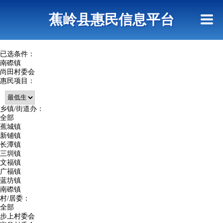
首页
惠民政策
政策法规
网上信访
蕉岭县惠民信息平台
查询指引
已选条件：
南磜镇
尚田村委会
惠民项目：
乡镇/街道办：
全部
蕉城镇
新铺镇
长潭镇
三圳镇
文福镇
广福镇
蓝坊镇
南磜镇
村/居委：
全部
步上村委会