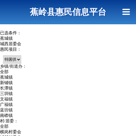
首页
惠民政策
政策法规
网上信访
蕉岭县惠民信息平台
查询指引
已选条件：
蕉城镇
城西居委会
惠民项目：
乡镇/街道办：
全部
蕉城镇
新铺镇
长潭镇
三圳镇
文福镇
广福镇
蓝坊镇
南磜镇
村/居委：
全部
横岗村委会