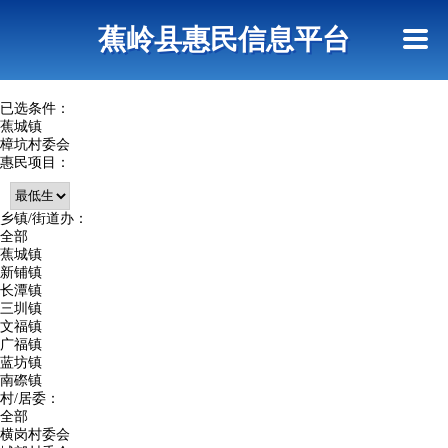
首页
惠民政策
政策法规
网上信访
蕉岭县惠民信息平台
查询指引
已选条件：
蕉城镇
樟坑村委会
惠民项目：
乡镇/街道办：
全部
蕉城镇
新铺镇
长潭镇
三圳镇
文福镇
广福镇
蓝坊镇
南磜镇
村/居委：
全部
横岗村委会