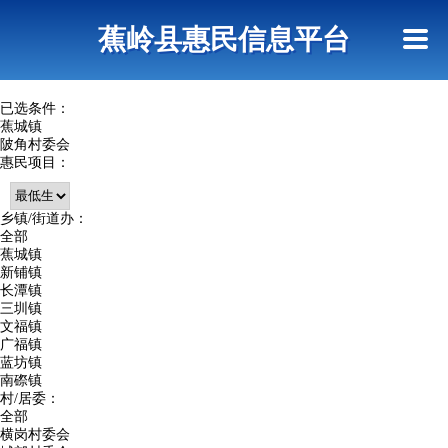
首页
惠民政策
政策法规
网上信访
蕉岭县惠民信息平台
查询指引
已选条件：
蕉城镇
陂角村委会
惠民项目：
乡镇/街道办：
全部
蕉城镇
新铺镇
长潭镇
三圳镇
文福镇
广福镇
蓝坊镇
南磜镇
村/居委：
全部
横岗村委会