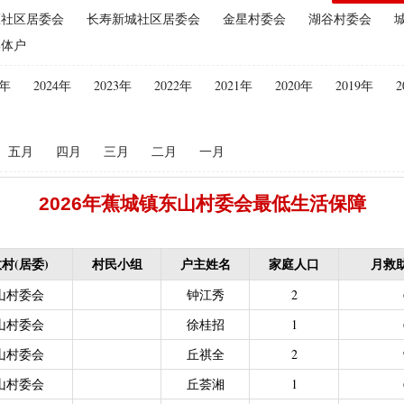
区社区居委会
长寿新城社区居委会
金星村委会
湖谷村委会
失补贴
|
农村危房改造（扶贫局）（已移至住建局）
|
禁渔渔民生产
集体户
保险保费补贴
|
“两不具备”贫困村庄搬迁（已结束）
|
耕地地力保护
化处理补助
|
政策性能繁母猪保险费补贴
|
屠宰环节病害猪无害化处
5年
2024年
2023年
2022年
2021年
2020年
2019年
2
配情况表（已结束）
|
中等职业学校国家助学金（教育局）（已结束）
困难学生生活费补助
|
普通高中国家助学金
|
建档立卡学生生活费（
五月
四月
三月
二月
一月
偿专项资金
|
生态公益林激励性补助（已结束）
|
生态公益林基础性
低保残疾人生活津贴（残联）（已结束，移至民政局）
2026年蕉城镇东山村委会最低生活保障
残联）（已结束，移至民政局）
|
南粤扶残助学工程（高等教育阶段残
力残疾人缴纳城乡居民基本养老保险费
|
重度残疾人医疗保险
|
农村
持资金（已结束）
|
基本农田保护经济补偿
|
广东省贫困归侨扶贫救
村(居委)
村民小组
户主姓名
家庭人口
月救
2021年1月移交至医疗保障局）
|
一次性创业资助
|
技能晋升培训补
山村委会
钟江秀
2
2021年1月移交至医疗保障局）
|
中等职业学校国家助学金（人社局）
山村委会
徐桂招
1
补贴
|
大中型水库移民后期扶持资金（移民办）
|
城乡居民医保大病
山村委会
丘祺全
2
|
困难群众医疗救助
山村委会
丘荟湘
1