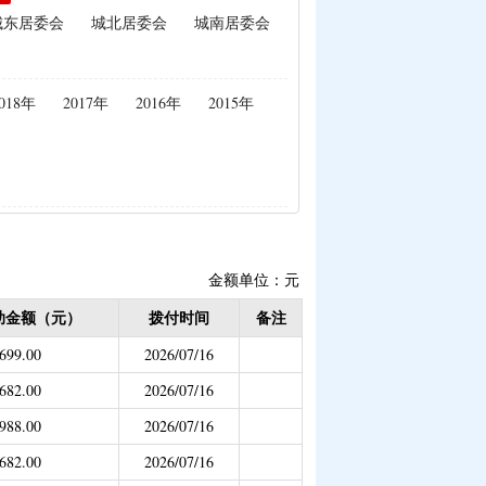
城东居委会
城北居委会
城南居委会
生活补助（已结束）
补贴
|
畜牧品种改良经费
理补助
018年
2017年
2016年
2015年
|
学前教育资助
已结束）
补偿（已结束）
疾学生补贴）
危房改造
金额单位：元
助专项补助
助金额（元）
拨付时间
备注
贴
|
创业带动就业补贴
699.00
2026/07/16
（已结束）
682.00
2026/07/16
保险
988.00
2026/07/16
682.00
2026/07/16