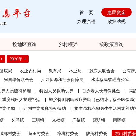
首 页
惠民资金
办理流程
政策法规
按地区查询
乡村桭兴
按政策查询
2026年
健康局
农业农村局
教育局
林业局
残疾人联合会
公有房
归国华侨联合会
人力资源和社会保障局
水库移民管理办公室
供养人员照料护理
|
特困人员救助供养
|
百岁老人长寿保健金
|
高
重度残疾人护理补贴
|
城乡特困居民医疗救助（已结束，移至医保局
生育奖励
|
计划生育家庭特别扶助
|
接生员和赤脚医生生活困难补助
|
农村计划生育节育奖励（农村纯生二女结扎户奖励）
|
农村部分计
镇
长潭镇
三圳镇
文福镇
广福镇
蓝坊镇
南磜镇
员特别扶助
|
优质后备母牛饲养补贴（2021年开始取消）
|
农机购置
城郊村委会
黄田村委会
樟坑村委会
陂角村委会
东山村委会
束）
|
种粮直接补贴（已结束）
|
渔业捕捞和养殖业油价补贴（已结