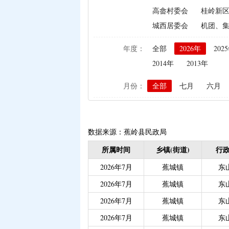
高畲村委会
桂岭新
|
生猪屠宰环节病害猪损
城西居委会
机团、
|
政策性家禽、生猪养殖
|
生猪规模化养殖场无害
年度：
全部
2026年
202
|
农作物良种补贴资金分
2014年
2013年
|
义务教育阶段家庭经济
月份：
全部
七月
六月
|
省级生态公益林效益补
|
残疾人自主创业就业
|
|
重度残疾人护理津贴（
|
重度残疾人、精神和智
数据来源：蕉岭县民政局
|
大中型水库移民后期扶
所属时间
乡镇(街道)
行政
|
城乡居民医保大病保险（
2026年7月
蕉城镇
东
|
城乡居民医保零星报销（
2026年7月
蕉城镇
东
|
灵活就业人员社会保险
2026年7月
蕉城镇
东
|
城乡居民医保零星报销
2026年7月
蕉城镇
东