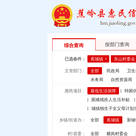
按部门查询
综合查询
已选条件：
蕉城镇
东山村委会
主管部门：
全部
民政局
卫生
水务局
自然资源局
惠民项目：
最低生活保障
|
特困
|
困难残疾人生活补贴
|
|
城镇独生子女父母计划
|
村卫生站医生补贴资金
乡镇/街道办：
全部
蕉城镇
新铺
|
计划生育手术并发症人
村/居委：
全部
横岗村委会
|
建档立卡贫困户（已结