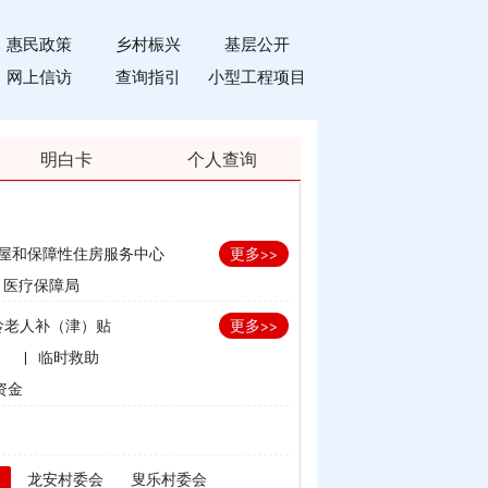
惠民政策
乡村桭兴
基层公开
网上信访
查询指引
小型工程项目
明白卡
个人查询
屋和保障性住房服务中心
更多>>
医疗保障局
龄老人补（津）贴
更多>>
）
|
临时救助
资金
划生育家庭奖励
补贴
龙安村委会
叟乐村委会
束）