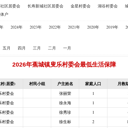
区社区居委会
长寿新城社区居委会
金星村委会
湖谷村委会
失补贴
|
农村危房改造（扶贫局）（已移至住建局）
|
禁渔渔民生产
集体户
保险保费补贴
|
“两不具备”贫困村庄搬迁（已结束）
|
耕地地力保护
化处理补助
|
政策性能繁母猪保险费补贴
|
屠宰环节病害猪无害化处
5年
2024年
2023年
2022年
2021年
2020年
2019年
2
配情况表（已结束）
|
中等职业学校国家助学金（教育局）（已结束）
困难学生生活费补助
|
普通高中国家助学金
|
建档立卡学生生活费（
五月
四月
三月
二月
一月
偿专项资金
|
生态公益林激励性补助（已结束）
|
生态公益林基础性
低保残疾人生活津贴（残联）（已结束，移至民政局）
2026年蕉城镇叟乐村委会最低生活保障
残联）（已结束，移至民政局）
|
南粤扶残助学工程（高等教育阶段残
力残疾人缴纳城乡居民基本养老保险费
|
重度残疾人医疗保险
|
农村
持资金（已结束）
|
基本农田保护经济补偿
|
广东省贫困归侨扶贫救
村(居委)
村民小组
户主姓名
家庭人口
月救
2021年1月移交至医疗保障局）
|
一次性创业资助
|
技能晋升培训补
乐村委会
张丽荣
1
2021年1月移交至医疗保障局）
|
中等职业学校国家助学金（人社局）
乐村委会
徐永海
1
补贴
|
大中型水库移民后期扶持资金（移民办）
|
城乡居民医保大病
乐村委会
徐秀珍
1
|
困难群众医疗救助
乐村委会
徐生标
2