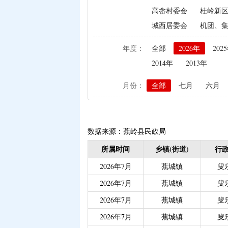
高畲村委会
桂岭新
|
生猪屠宰环节病害猪损
城西居委会
机团、
|
政策性家禽、生猪养殖
|
生猪规模化养殖场无害
年度：
全部
2026年
202
|
农作物良种补贴资金分
2014年
2013年
|
义务教育阶段家庭经济
月份：
全部
七月
六月
|
省级生态公益林效益补
|
残疾人自主创业就业
|
|
重度残疾人护理津贴（
|
重度残疾人、精神和智
数据来源：蕉岭县民政局
|
大中型水库移民后期扶
所属时间
乡镇(街道)
行政
|
城乡居民医保大病保险（
2026年7月
蕉城镇
叟
|
城乡居民医保零星报销（
2026年7月
蕉城镇
叟
|
灵活就业人员社会保险
2026年7月
蕉城镇
叟
|
城乡居民医保零星报销
2026年7月
蕉城镇
叟