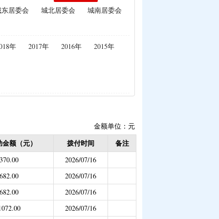
城东居委会
城北居委会
城南居委会
生活补助（已结束）
补贴
|
畜牧品种改良经费
理补助
018年
2017年
2016年
2015年
|
学前教育资助
已结束）
补偿（已结束）
疾学生补贴）
危房改造
金额单位：元
助专项补助
助金额（元）
拨付时间
备注
贴
|
创业带动就业补贴
370.00
2026/07/16
（已结束）
682.00
2026/07/16
保险
682.00
2026/07/16
1072.00
2026/07/16