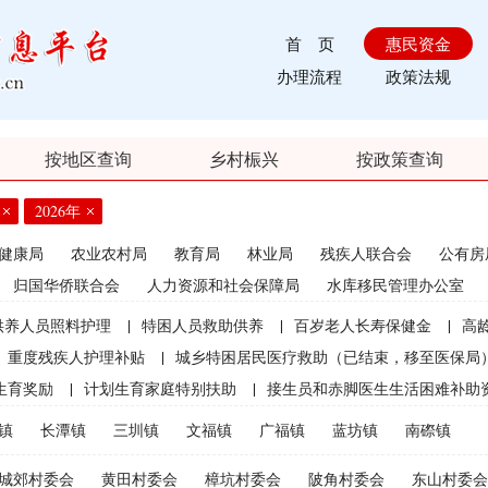
首 页
惠民资金
办理流程
政策法规
按地区查询
乡村桭兴
按政策查询
2026年
健康局
农业农村局
教育局
林业局
残疾人联合会
公有房
归国华侨联合会
人力资源和社会保障局
水库移民管理办公室
供养人员照料护理
|
特困人员救助供养
|
百岁老人长寿保健金
|
高
重度残疾人护理补贴
|
城乡特困居民医疗救助（已结束，移至医保局
生育奖励
|
计划生育家庭特别扶助
|
接生员和赤脚医生生活困难补助
|
农村计划生育节育奖励（农村纯生二女结扎户奖励）
|
农村部分计
镇
长潭镇
三圳镇
文福镇
广福镇
蓝坊镇
南磜镇
员特别扶助
|
优质后备母牛饲养补贴（2021年开始取消）
|
农机购置
城郊村委会
黄田村委会
樟坑村委会
陂角村委会
东山村委会
束）
|
种粮直接补贴（已结束）
|
渔业捕捞和养殖业油价补贴（已结