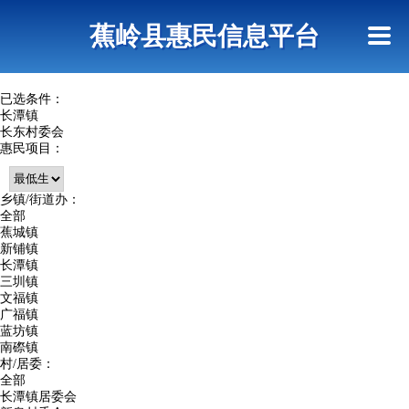
首页
惠民政策
政策法规
网上信访
蕉岭县惠民信息平台
查询指引
已选条件：
长潭镇
长东村委会
惠民项目：
乡镇/街道办：
全部
蕉城镇
新铺镇
长潭镇
三圳镇
文福镇
广福镇
蓝坊镇
南磜镇
村/居委：
全部
长潭镇居委会