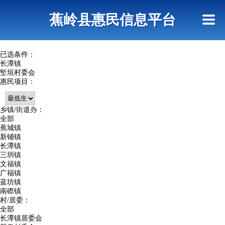
首页
惠民政策
政策法规
网上信访
蕉岭县惠民信息平台
查询指引
已选条件：
长潭镇
堑垣村委会
惠民项目：
乡镇/街道办：
全部
蕉城镇
新铺镇
长潭镇
三圳镇
文福镇
广福镇
蓝坊镇
南磜镇
村/居委：
全部
长潭镇居委会