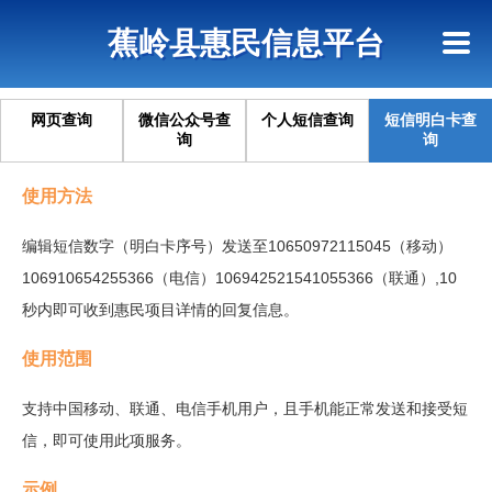
首页
惠民政策
政策法规
网上信访
蕉岭县惠民信息平台
查询指引
网页查询
微信公众号查
个人短信查询
短信明白卡查
询
询
使用方法
编辑短信数字（明白卡序号）发送
至10650972115045（移动）
106910654255366（电信）106942521541055366（联通）,10
秒内即可收到惠民项目详情的回复信息。
使用范围
支持中国移动、联通、电信手机用户，且手机能正常发送和接受短
信，即可使用此项服务。
示例