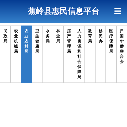
首页
惠民政策
政策法规
网上信访
蕉岭县惠民信息平台
查询指引
民
农
农
卫
水
林
房
人
教
移
医
归
政
业
业
生
务
业
产
力
育
民
疗
国
局
机
农
健
局
局
管
资
局
办
保
华
械
村
康
理
源
障
侨
耕地地力保护补贴
2019/03/02
局
局
局
局
和
局
联
社
合
会
会
保
障
局