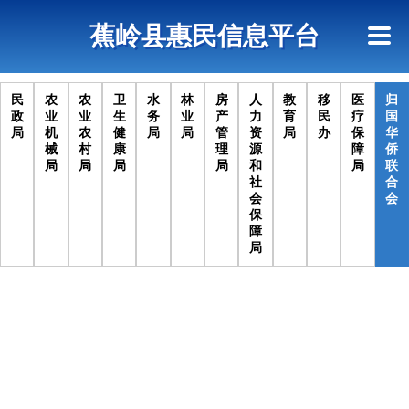
首页
惠民政策
政策法规
网上信访
蕉岭县惠民信息平台
查询指引
民
农
农
卫
水
林
房
人
教
移
医
归
政
业
业
生
务
业
产
力
育
民
疗
国
局
机
农
健
局
局
管
资
局
办
保
华
械
村
康
理
源
障
侨
广东省贫困归侨扶贫救助补助
2019/11/14
局
局
局
局
和
局
联
社
合
会
会
保
障
局